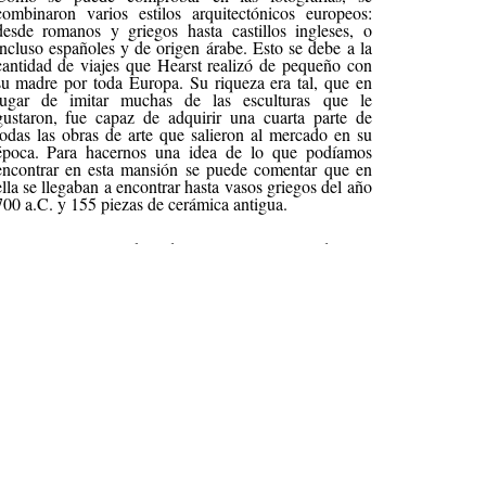
combinaron varios estilos arquitectónicos europeos:
desde romanos y griegos hasta castillos ingleses, o
incluso españoles y de origen árabe. Esto se debe a la
cantidad de viajes que Hearst realizó de pequeño con
su madre por toda Europa. Su riqueza era tal, que en
lugar de imitar muchas de las esculturas que le
gustaron, fue capaz de adquirir una cuarta parte de
todas las obras de arte que salieron al mercado en su
época. Para hacernos una idea de lo que podíamos
encontrar en esta mansión se puede comentar que en
ella se llegaban a encontrar hasta vasos griegos del año
700 a.C. y 155 piezas de cerámica antigua.
Se localiza a 400 km de San Francisco y de Los
Ángeles, al norte de San Luis Obispo. Durante los
años 20 y 30 era un lugar de encuentro para las
personas más importantes de la época. Su manera de
llegar hasta la mansión era proporcionada por el propio
magnate, que facilitaba su avión y aeródromo privado
para ello. Alguno de estos famosos fueron Charles
Chaplin, Bernard Shaw, Churchill, Dalí… En 1957, la
Corporación Hearst cedió el castillo al estado de
California para que se abriese al público y se pudiese
visitar. Hoy en día es una parada obligatoria para todos
los turistas que visitan la zona, recibiendo miles de
visitas al año.
En cuanto a la distribución de esta imponente casa, se