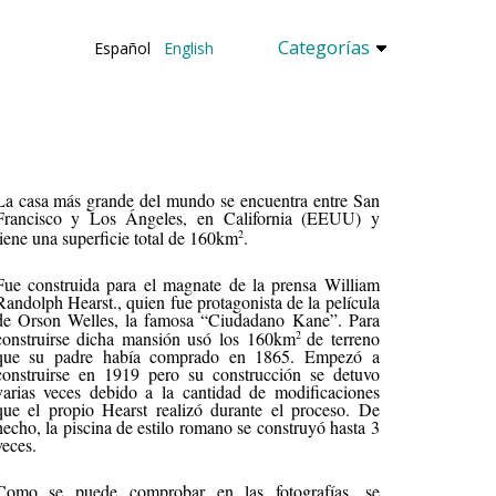
Categorías
Español
English
La casa más grande del mundo se encuentra entre San
Francisco y Los Ángeles, en California (EEUU) y
2
tiene una superficie total de
160km
.
Fue construida para el magnate de la prensa William
Randolph Hearst., quien fue protagonista de la película
de Orson Welles, la famosa “Ciudadano Kane”. Para
2
construirse dicha mansión usó los
160km
de terreno
que su padre había comprado en 1865. Empezó a
construirse en 1919 pero su construcción se detuvo
varias veces debido a la cantidad de modificaciones
que el propio Hearst realizó durante el proceso. De
hecho, la piscina de estilo romano se construyó hasta 3
veces.
Como se puede comprobar en las fotografías, se