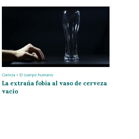
Ciencia
>
El cuerpo humano
La extraña fobia al vaso de cerveza
vacío