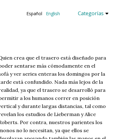
Categorías
Español
English
Quien crea que el trasero está diseñado para
poder sentarse más cómodamente en el
sofá y ver series enteras los domingos por la
tarde está confundido. Nada más lejos de la
realidad, ya que el trasero se desarrolló para
permitir a los humanos correr en posición
vertical y durante largas distancias, tal como
revelan los estudios de Lieberman y Alice
Roberts. Por contra, nuestros parientes los
monos no lo necesitan, ya que ellos se
desplazan apoyando también las manos en el