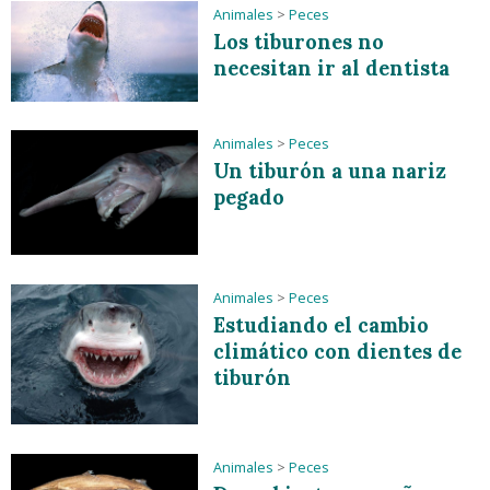
Animales
>
Peces
Los tiburones no
necesitan ir al dentista
Animales
>
Peces
Un tiburón a una nariz
pegado
Animales
>
Peces
Estudiando el cambio
climático con dientes de
tiburón
Animales
>
Peces