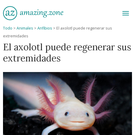
Men
Todo
>
Animales
>
Anfibios
>
El axolotl puede regenerar sus
extremidades
El axolotl puede regenerar sus
extremidades